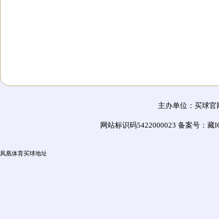
主办单位：买球官
网站标识码5422000023 备案号：藏ICP
凤凰体育买球地址