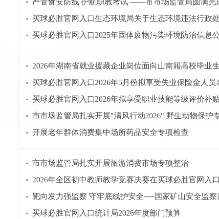
严管食安防线 护航职教考试 ——市市场监管局圆满
买球必胜官网入口生态环境局关于生态环境违法行政
​买球必胜官网入口2025年固体废物污染环境防治信息
2026年湖南省就业援藏企业岗位面向山南籍高校毕业
买球必胜官网入口2026年5月份拟享受失业保险金人员
买球必胜官网入口2026年拟享受职业技能等级评价补
市市场监管局扎实开展"清风行动2026" 野生动物保护
开展老年群体消费集中场所药品安全专项检查
市市场监管局扎实开展旅游消费市场专项整治
2026年全区初中教师教学竞赛决赛在买球必胜官网入
靶向发力强监察 守牢底线护安全──国家矿山安全监
买球必胜官网入口统计局2026年度部门预算