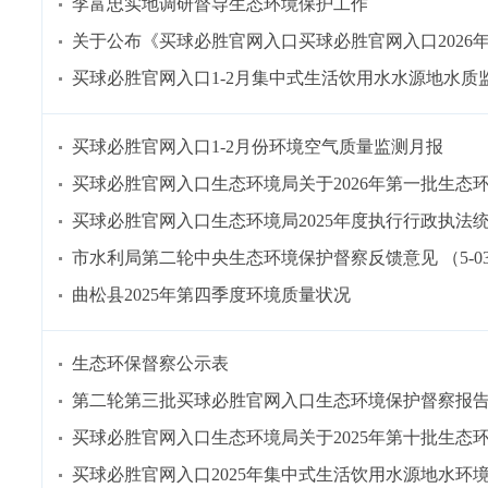
李富忠实地调研督导生态环境保护工作
关于公布《买球必胜官网入口买球必胜官网入口2026
买球必胜官网入口1-2月集中式生活饮用水水源地水质
买球必胜官网入口1-2月份环境空气质量监测月报
买球必胜官网入口生态环境局关于2026年第一批生态
买球必胜官网入口生态环境局2025年度执行行政执法
市水利局第二轮中央生态环境保护督察反馈意见 （5-
曲松县2025年第四季度环境质量状况
生态环保督察公示表
第二轮第三批买球必胜官网入口生态环境保护督察报
买球必胜官网入口生态环境局关于2025年第十批生态
买球必胜官网入口2025年集中式生活饮用水源地水环境