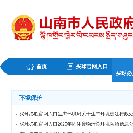
首页
买球官网入口
买球必
环境保护
买球必胜官网入口生态环境局关于生态环境违法行政
​买球必胜官网入口2025年固体废物污染环境防治信息