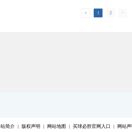
<
1
2
>
网站简介
|
版权声明
|
网站地图
|
买球必胜官网入口
|
网站声