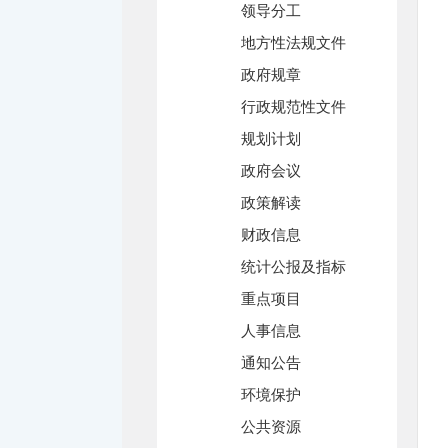
领导分工
地方性法规文件
政府规章
行政规范性文件
规划计划
政府会议
政策解读
财政信息
统计公报及指标
重点项目
人事信息
通知公告
环境保护
公共资源