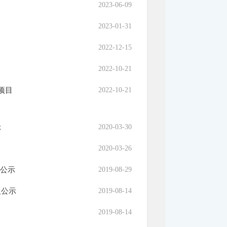
2023-06-09
目
2023-01-31
2022-12-15
2022-10-21
项目
2022-10-21
示
2020-03-30
2020-03-26
标公示
2019-08-29
人公示
2019-08-14
2019-08-14