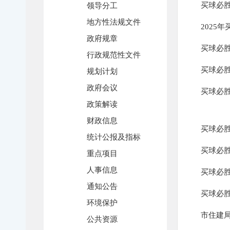
买球必胜
领导分工
地方性法规文件
2025
政府规章
买球必
行政规范性文件
买球必
规划计划
政府会议
买球必
政策解读
财政信息
买球必
统计公报及指标
买球必
重点项目
人事信息
买球必
通知公告
买球必
环境保护
市住建局
公共资源