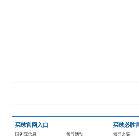
买球官网入口
买球必胜
国务院信息
领导活动
领导之窗