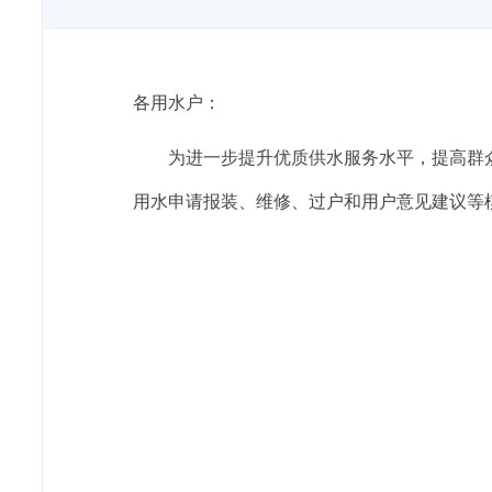
各用水户：
为进一步提升优质供水服务水平，提高群
用水申请报装、维修、过户和用户意见建议等