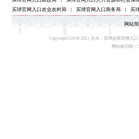
买球官网入口农业农村局
|
买球官网入口商务局
|
买
网站简
Copyright©2018-2021 主办：买球必
网站标识码：54