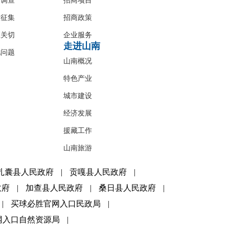
卷调查
招商项目
意征集
招商政策
应关切
企业服务
走进山南
见问题
山南概况
特色产业
城市建设
经济发展
援藏工作
山南旅游
扎囊县人民政府
|
贡嘎县人民政府
|
政府
|
加查县人民政府
|
桑日县人民政府
|
|
买球必胜官网入口民政局
|
网入口自然资源局
|