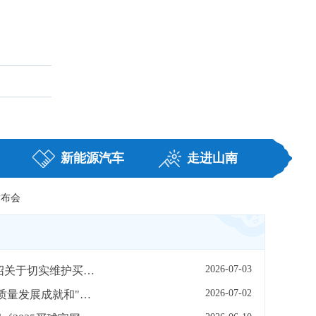
藏
职务任免
新能源汽车
走进山南
发布会
2026-07-03
买球必胜官网入口举行"党的二十届四中全会精神在买球必胜官网入口的生动实践"系列主题第四场新闻发布会 介绍关于切实维护买球官网入口新就业群体劳动保障权益相关情况
2026-07-02
买球官网入口人民政府新闻办公室举行"开局起步'十五五'"系列主题第四场新闻发布会 介绍"十四五"时期林芝市高质量发展成就和"十五五"时期发展规划情况