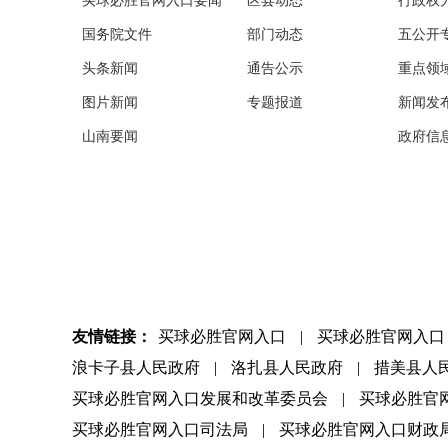
买球必胜官网入口要闻
区县动态
行政权
国务院文件
部门动态
五公开
头条新闻
通告公示
重点领
图片新闻
专题报道
新闻发
山南要闻
政府信
友情链接：
买球必胜官网入口
|
买球必胜官网入口
浪卡子县人民政府
|
洛扎县人民政府
|
措美县人
买球必胜官网入口发展和改革委员会
|
买球必胜官
买球必胜官网入口司法局
|
买球必胜官网入口财政