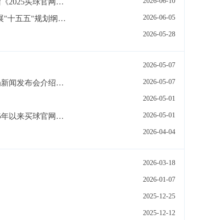
2026-06-10
买球必胜官网入口举行"党的二十届四中全会精神在买球必胜官网入口的生动实践"系列主题第三场新闻发布会介绍《2025买球官网入口生态环境状况公报》相关情况
2026-06-05
买球官网入口人民政府新闻办公室举行"开局起步'十五五'"专题新闻发布会介绍《买球官网入口国民经济和社会发展"十五五"规划纲要》相关情况
2026-05-28
2026-05-07
2026-05-07
买球官网入口人民政府新闻办公室举行"党的二十届四中全会精神在买球必胜官网入口的生动实践"系列主题第二场新闻发布会介绍买球官网入口知识产权审判工作成效
2026-05-01
2026-05-01
买球官网入口举行"党的二十届四中全会精神在买球必胜官网入口的生动实践"系列主题第一场新闻发布会介绍2025年以来买球官网入口知识产权工作赋能特色产业发展、维护市场秩序等方面的最新进展与成效相关情况
2026-04-04
2026-03-18
2026-01-07
2025-12-25
2025-12-12