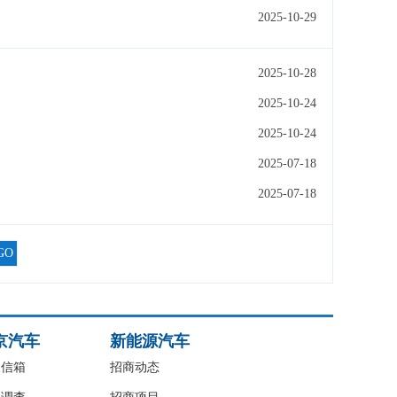
2025-10-29
2025-10-28
2025-10-24
2025-10-24
2025-07-18
2025-07-18
GO
京汽车
新能源汽车
长信箱
招商动态