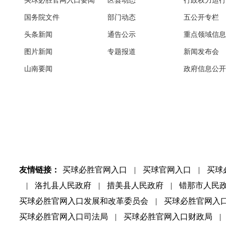
买球必胜官网入口要闻
区县动态
行政权力运行
国务院文件
部门动态
五公开专栏
头条新闻
通告公示
重点领域信息
图片新闻
专题报道
新闻发布会
山南要闻
政府信息公开
友情链接：
买球必胜官网入口
|
买球官网入口
|
买球
|
洛扎县人民政府
|
措美县人民政府
|
错那市人民
买球必胜官网入口发展和改革委员会
|
买球必胜官网入
买球必胜官网入口司法局
|
买球必胜官网入口财政局
|