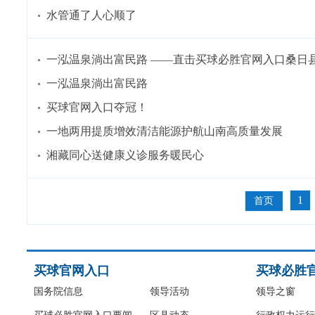
水管通了人心顺了
一泓温泉淌出富民路 ——直击买球必胜官网入口桑日
一泓温泉淌出富民路
买球官网入口夺冠！
一地两用提质增效清洁能源护航山南高质量发展
湘藏同心送健康义诊服务暖民心
1
首页
买球官网入口
买球必胜
国务院信息
领导活动
领导之窗