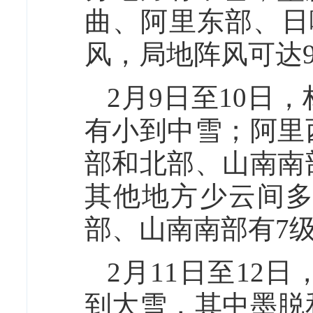
曲、阿里东部、日
风，局地阵风可达
2月9日至10日
有小到中雪；阿里
部和北部、山南南
其他地方少云间
部、山南南部有7
2月11日至12
到大雪，其中墨脱