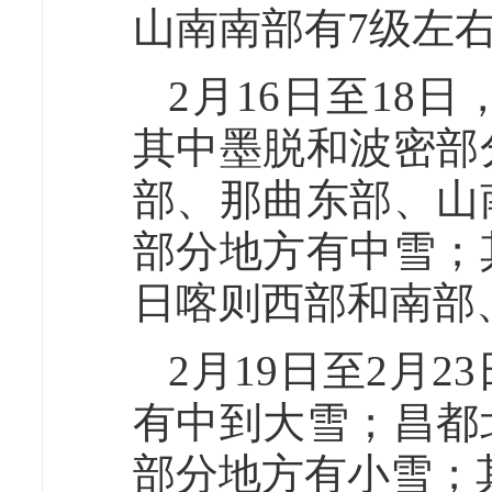
山南南部有7级左
2月16日至18
其中墨脱和波密部
部、那曲东部、山
部分地方有中雪；
日喀则西部和南部
2月19日至2月
有中到大雪；昌都
部分地方有小雪；