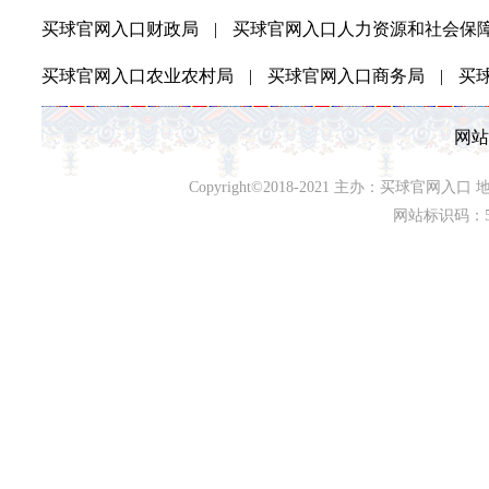
买球官网入口财政局
|
买球官网入口人力资源和社会保
买球官网入口农业农村局
|
买球官网入口商务局
|
买
网站
Copyright©2018-2021 主办：买球
网站标识码：54