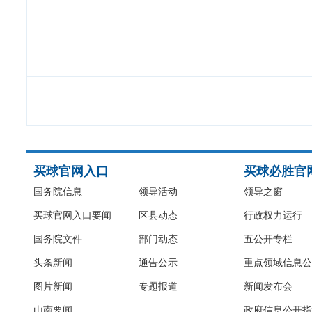
买球官网入口
买球必胜官
国务院信息
领导活动
领导之窗
买球官网入口要闻
区县动态
行政权力运行
国务院文件
部门动态
五公开专栏
头条新闻
通告公示
重点领域信息公
图片新闻
专题报道
新闻发布会
山南要闻
政府信息公开指