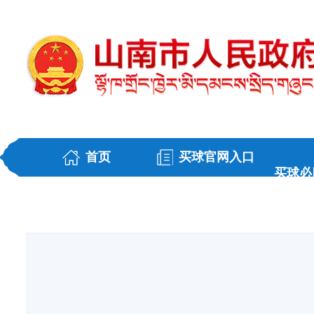
首页
买球官网入口
买球必