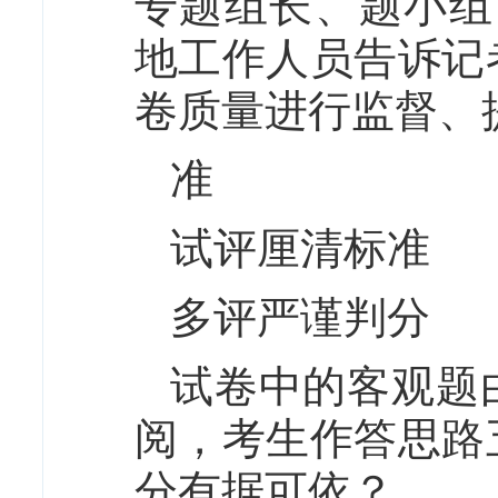
专题组长、题小组
地工作人员告诉记
卷质量进行监督、
准
试评厘清标准
多评严谨判分
试卷中的客观题
阅，考生作答思路
分有据可依？