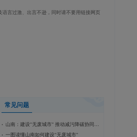
及语言过激、出言不逊，同时请不要用链接网页
常见问题
山南：建设"无废城市" 推动减污降碳协同增效
一图读懂山南如何建设"无废城市"