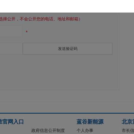
咨询
投诉
求助
选择公开，不会公开您的电话、地址和邮箱）
胜官网入口
蓝谷新能源
北京
政府信息公开制度
个人办事
市长