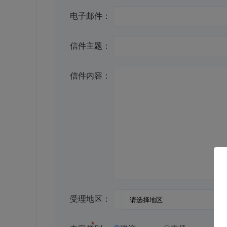
电子邮件：
信件主题：
信件内容：
受理地区：