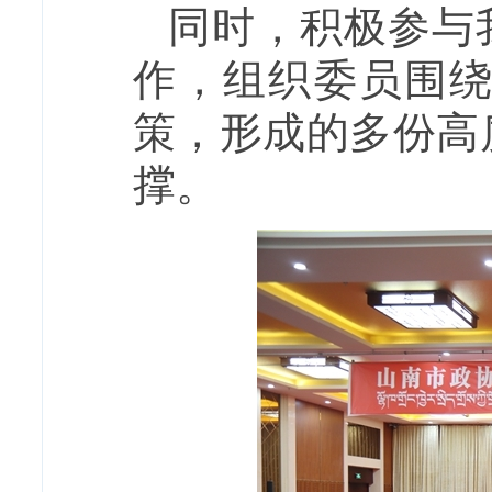
同时，积极参与
作，组织委员围
策，形成的多份高
撑。