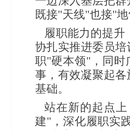
一边深入基层把群
既接"天线"也接"
履职能力的提升
协扎实推进委员培
职"硬本领"，同
事，有效凝聚起各
基础。
站在新的起点上
建"，深化履职实