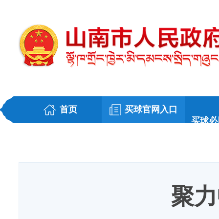
首页
买球官网入口
买球必
聚力