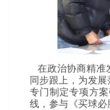
在政治协商精准
同步跟上，为发展
专门制定专项方案
线，参与《买球必