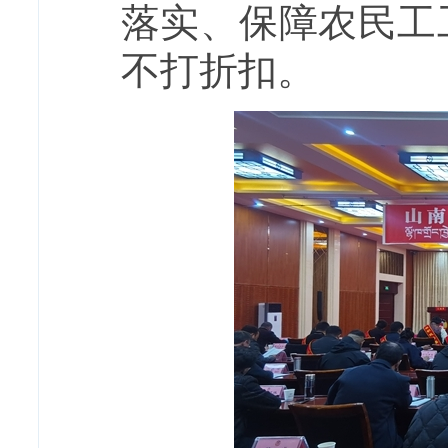
落实、保障农民工
不打折扣。