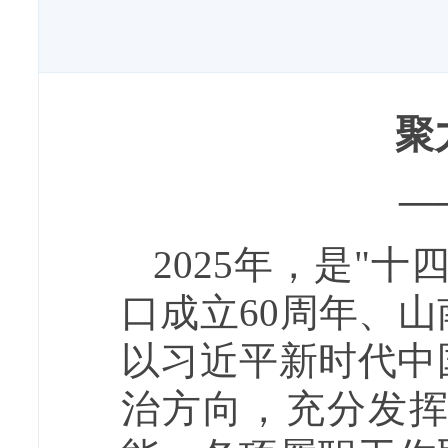
聚
—
2025年，是"
口成立60周年、
以习近平新时代中
治方向，充分发