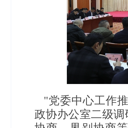
"党委中心工作
政协办公室二级调
协商、界别协商