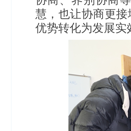
慧，也让协商更接
优势转化为发展实