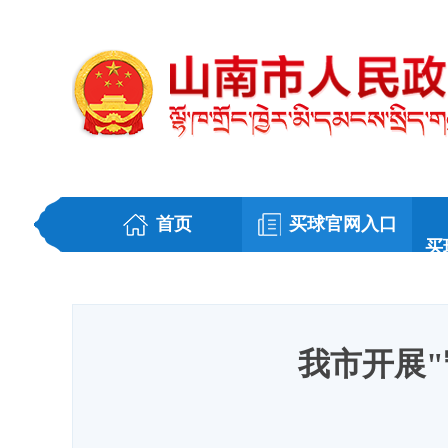
首页
买球官网入口
买
我市开展"