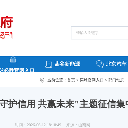
搜索热词：
常务会议
援
蓝谷新能源
北京汽车
球必胜官网入口
当前位置：
首页
>
买球官网入口
>
部门动态
守护信用 共赢未来"主题征信
时间：2026-06-12 18:18:49
来源：山南网