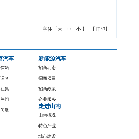
字体【
大
中
小
】
【打印】
京汽车
新能源汽车
长信箱
招商动态
卷调查
招商项目
意征集
招商政策
应关切
企业服务
走进山南
见问题
山南概况
特色产业
城市建设