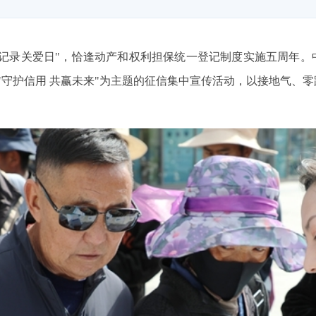
信用记录关爱日"，恰逢动产和权利担保统一登记制度实施五周年
"守护信用 共赢未来"为主题的征信集中宣传活动，以接地气、