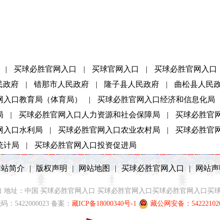
|
买球必胜官网入口
|
买球官网入口
|
买球必胜官网入口
民政府
|
错那市人民政府
|
隆子县人民政府
|
曲松县人民
网入口教育局（体育局）
|
买球必胜官网入口经济和信息化局
局
|
买球必胜官网入口人力资源和社会保障局
|
买球必胜官
网入口水利局
|
买球必胜官网入口农业农村局
|
买球必胜官
统计局
|
买球必胜官网入口投资促进局
网站简介
|
版权声明
|
网站地图
|
买球必胜官网入口
|
网站声
必胜官网入口 地址：中国 买球必胜官网入口 买球必胜官网入口买球必胜官网入口买球官网
：5422000023 备案：
藏ICP备18000340号-1
藏公网安备：542221020