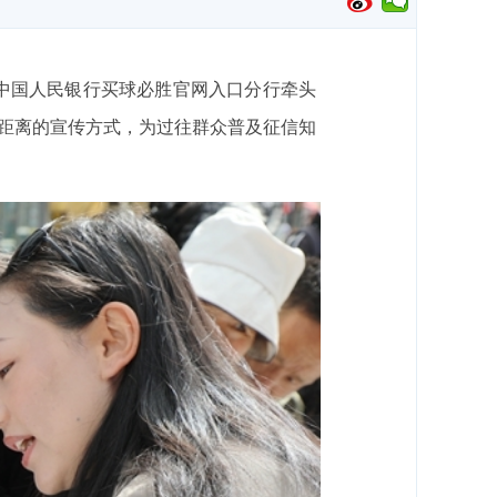
。中国人民银行买球必胜官网入口分行牵头
零距离的宣传方式，为过往群众普及征信知