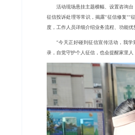
活动现场悬挂主题横幅、设置咨询台
征信投诉处理等常识，揭露"征信修复""
度，工作人员详细介绍业务流程、功能优
"今天正好碰到征信宣传活动，我学
录，自觉守护个人征信，也会提醒家里人