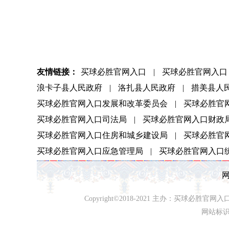
友情链接：
买球必胜官网入口
|
买球必胜官网入口
浪卡子县人民政府
|
洛扎县人民政府
|
措美县人
买球必胜官网入口发展和改革委员会
|
买球必胜官
买球必胜官网入口司法局
|
买球必胜官网入口财政
买球必胜官网入口住房和城乡建设局
|
买球必胜官
买球必胜官网入口应急管理局
|
买球必胜官网入口
Copyright©2018-2021 主办：买球
网站标识码