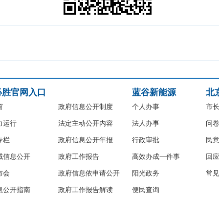
必胜官网入口
蓝谷新能源
北
窗
政府信息公开制度
个人办事
市
力运行
法定主动公开内容
法人办事
问
专栏
政府信息公开年报
行政审批
民
域信息公开
政府工作报告
高效办成一件事
回
布会
政府信息依申请公开
阳光政务
常
息公开指南
政府工作报告解读
便民查询