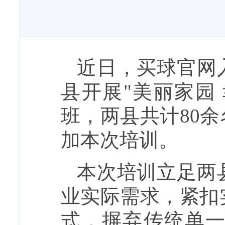
近日，买球官网
县开展"美丽家园
班，两县共计80
加本次培训。
本次培训立足两
业实际需求，紧扣
式，摒弃传统单