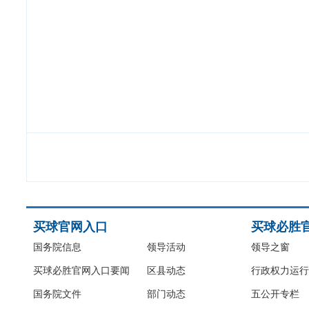
买球官网入口
买球必胜
国务院信息
领导活动
领导之窗
买球必胜官网入口要闻
区县动态
行政权力运行
国务院文件
部门动态
五公开专栏