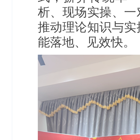
析、现场实操、一
推动理论知识与实
能落地、见效快。