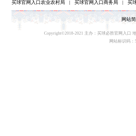
买球官网入口农业农村局
|
买球官网入口商务局
|
买
网站简
Copyright©2018-2021 主办：买球必胜
网站标识码：54