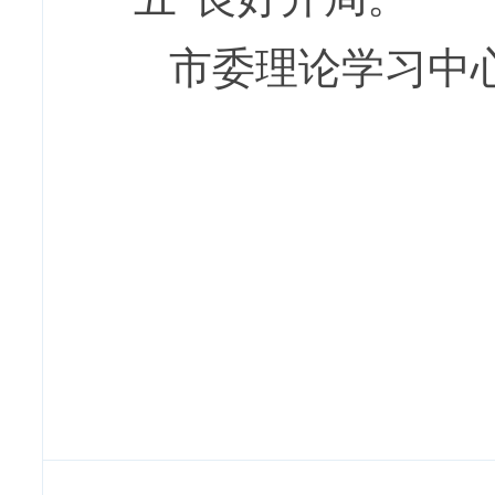
市委理论学习中