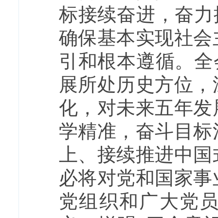
标接续奋进，奋力
确保基本实现社会
引和根本遵循。全
展所处历史方位，
化，对未来五年发
学精准，奋斗目标
上、接续推进中国
必将对党和国家事
党组织和广大党员