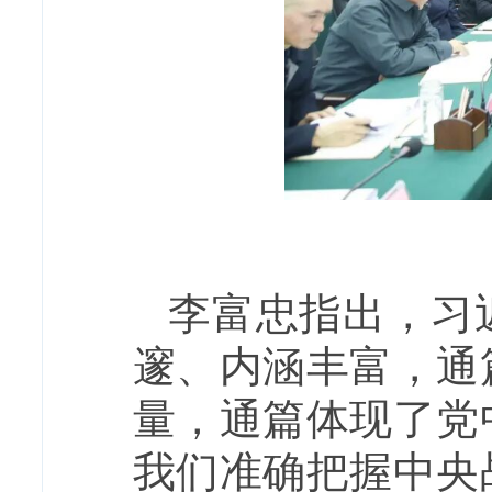
李富忠指出，习
邃、内涵丰富，通
量，通篇体现了党
我们准确把握中央