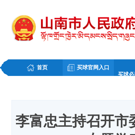
首页
买球官网入口
买球必
李富忠主持召开市