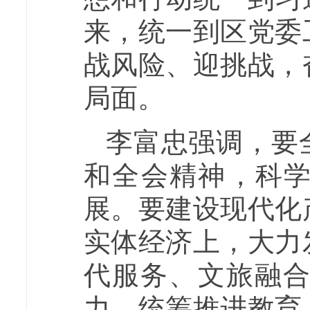
来，统一到区党委
战风险、迎挑战，
局面。
李富忠强调，要
和全会精神，科学
展。要建设现代化
实体经济上，大力
代服务、文旅融
力，统筹推进教育