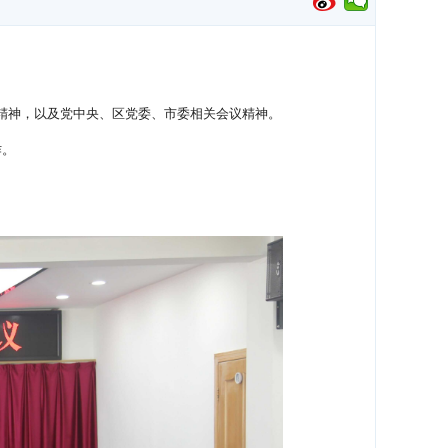
精神，以及党中央、区党委、市委相关会议精神。
作。