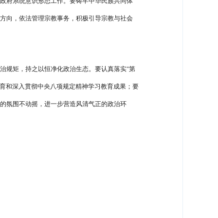
政府系统意识形态工作。要铸牢中华民族共同体
方向，依法管理宗教事务，积极引导宗教与社会
治规矩，持之以恒净化政治生态。要认真落实"第
教育和深入贯彻中央八项规定精神学习教育成果；要
的氛围不动摇，进一步营造风清气正的政治环