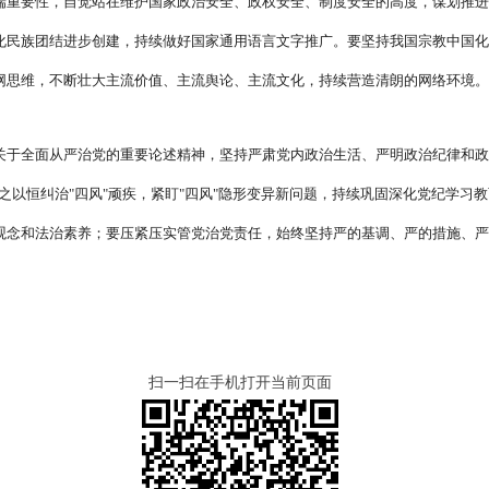
端重要性，自觉站在维护国家政治安全、政权安全、制度安全的高度，谋划推进
化民族团结进步创建，持续做好国家通用语言文字推广。要坚持我国宗教中国化
网思维，不断壮大主流价值、主流舆论、主流文化，持续营造清朗的网络环境。
关于全面从严治党的重要论述精神，坚持严肃党内政治生活、严明政治纪律和政
之以恒纠治"四风"顽疾，紧盯"四风"隐形变异新问题，持续巩固深化党纪学习
观念和法治素养；要压紧压实管党治党责任，始终坚持严的基调、严的措施、严
扫一扫在手机打开当前页面