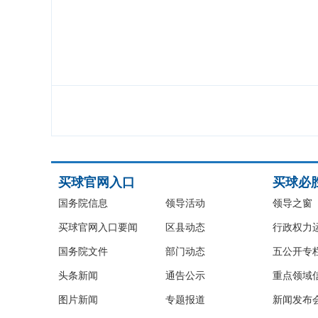
买球官网入口
买球必
国务院信息
领导活动
领导之窗
买球官网入口要闻
区县动态
行政权力
国务院文件
部门动态
五公开专
头条新闻
通告公示
重点领域
图片新闻
专题报道
新闻发布