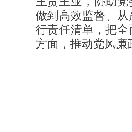
主责主业，协助党
做到高效监督、从
行责任清单，把全
方面，推动党风廉