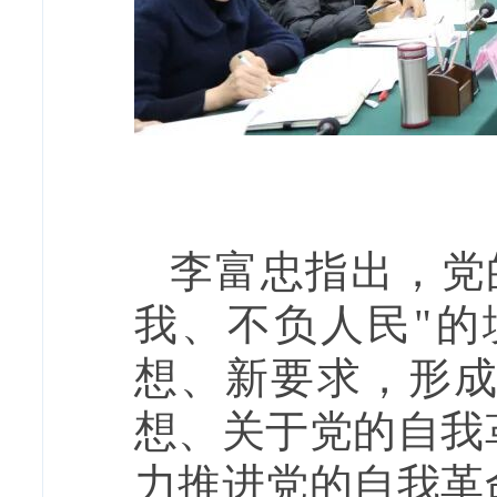
李富忠指出，党
我、不负人民"
想、新要求，形
想、关于党的自我
力推进党的自我革