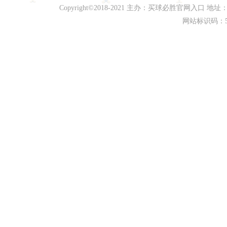
Copyright©2018-2021 主办：买球必胜官网入
网站标识码：54