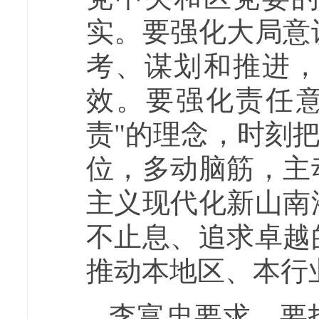
实。要强化大局意
考、谋划和推进
效。要强化责任
责"的理念，时刻
位，多动脑筋，主
主义现代化新山南
不止息、追求卓越
推动本地区、本行
李富忠要求，要