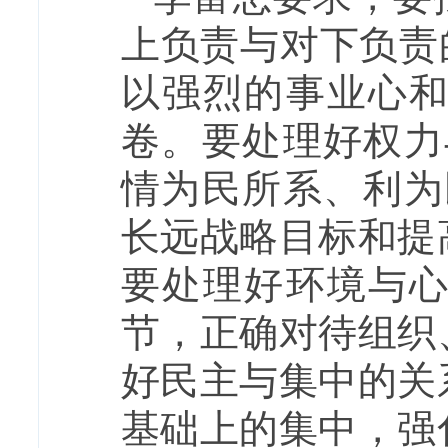
上负责与对下负责
以强烈的事业心
卷。要处理好权力
情为民所系、利为
长远战略目标和提
要处理好环境与
节，正确对待组织
好民主与集中的关
基础上的集中，强