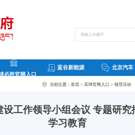
搜索热词：
常务会议
援
蓝谷新能源
北京汽车
球必胜官网入口
当前位置：
首页
>
买球官网入口
>
领导活动
建设工作领导小组会议 专题研究
学习教育