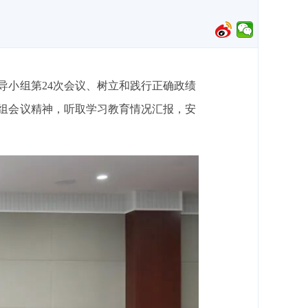
导小组第24次会议、树立和践行正确政绩
组会议精神，听取学习教育情况汇报，安