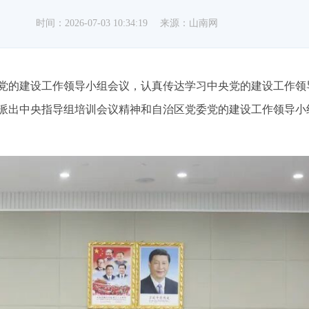
时间：2026-07-03 10:34:19
来源：山南网
党的建设工作领导小组会议，认真传达学习中央党的建设工作领
派出中央指导组培训会议精神和自治区党委党的建设工作领导小