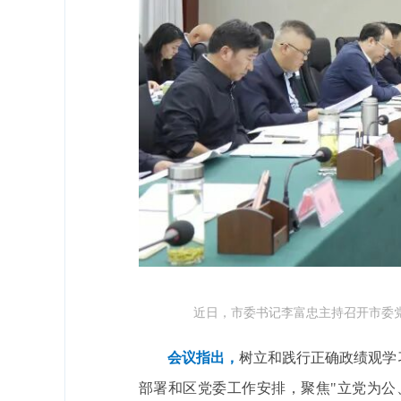
近日，市委书记李富忠主持召开市委
会议指出，
树立和践行正确政绩观学
部署和区党委工作安排，聚焦"立党为公