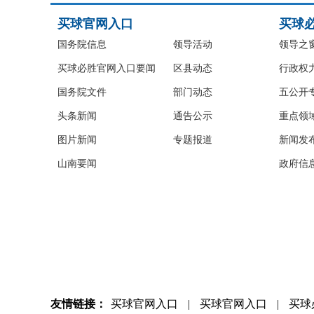
买球官网入口
买球
国务院信息
领导活动
领导之
买球必胜官网入口要闻
区县动态
行政权
国务院文件
部门动态
五公开
头条新闻
通告公示
重点领
图片新闻
专题报道
新闻发
山南要闻
政府信
友情链接：
买球官网入口
|
买球官网入口
|
买球