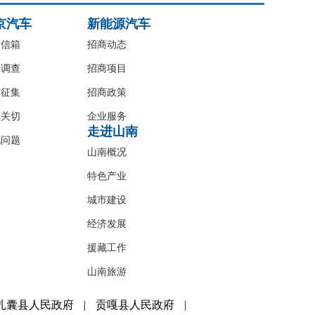
京汽车
新能源汽车
长信箱
招商动态
卷调查
招商项目
意征集
招商政策
应关切
企业服务
走进山南
见问题
山南概况
特色产业
城市建设
经济发展
援藏工作
山南旅游
扎囊县人民政府
|
贡嘎县人民政府
|