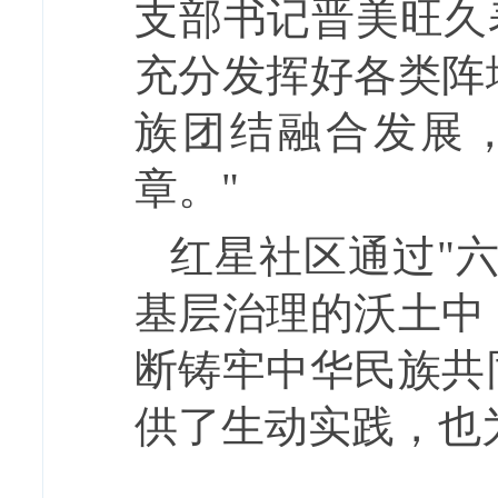
支部书记晋美旺久
充分发挥好各类阵
族团结融合发展
章。"
红星社区通过"
基层治理的沃土中
断铸牢中华民族共
供了生动实践，也