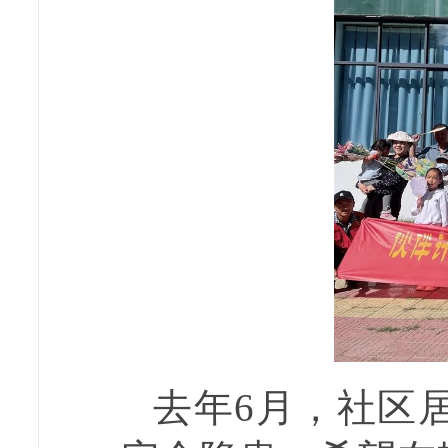
去年6月，社区