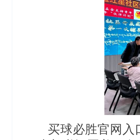
买球必胜官网入