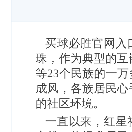
买球必胜官网入
珠，作为典型的互
等23个民族的一
成风，各族居民心
的社区环境。
一直以来，红星