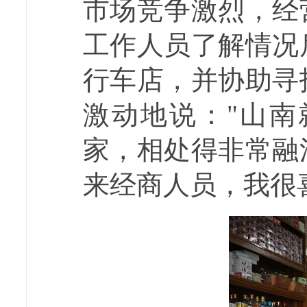
市场竞争激烈，经
工作人员了解情况
行车店，并协助寻
激动地说："山
家，相处得非常融
来经商人员，我很