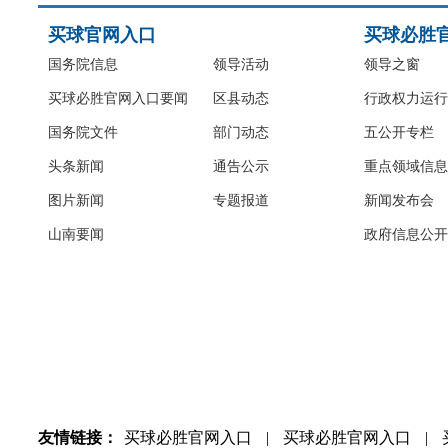
买球官网入口
买球必胜
国务院信息
领导活动
领导之窗
买球必胜官网入口要闻
区县动态
行政权力运行
国务院文件
部门动态
五公开专栏
头条新闻
通告公示
重点领域信息
图片新闻
专题报道
新闻发布会
山南要闻
政府信息公开
友情链接：
买球必胜官网入口
|
买球必胜官网入口
|