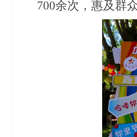
700余次，惠及群众