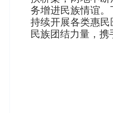
务增进民族情谊。
持续开展各类惠民
民族团结力量，携