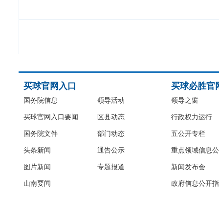
买球官网入口
买球必胜官
国务院信息
领导活动
领导之窗
买球官网入口要闻
区县动态
行政权力运行
国务院文件
部门动态
五公开专栏
头条新闻
通告公示
重点领域信息公
图片新闻
专题报道
新闻发布会
山南要闻
政府信息公开指