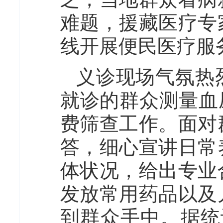
难题，援藏医疗专
线开展便民医疗服
义诊现场气氛热
就诊的群众测量血
费筛查工作。面对
答，细心宣讲日常
体状况，给出专业
发放常用药品以及
到群众手中。据统