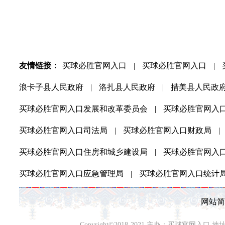
友情链接：
买球必胜官网入口
|
买球必胜官网入口
|
浪卡子县人民政府
|
洛扎县人民政府
|
措美县人民政
买球必胜官网入口发展和改革委员会
|
买球必胜官网入
买球必胜官网入口司法局
|
买球必胜官网入口财政局
|
买球必胜官网入口住房和城乡建设局
|
买球必胜官网入
买球必胜官网入口应急管理局
|
买球必胜官网入口统计
网站简
Copyright©2018-2021 主办：买球官