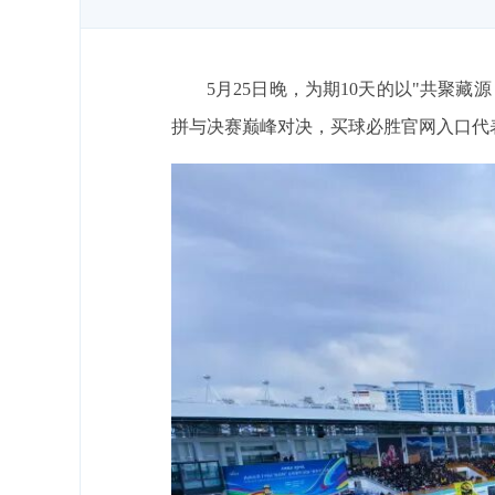
5月25日晚，为期10天的以"共聚藏
拼与决赛巅峰对决，买球必胜官网入口代