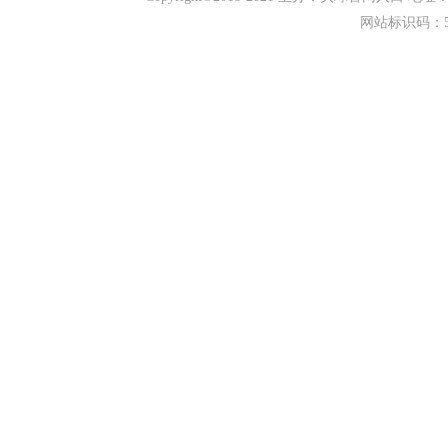
网站标识码：54