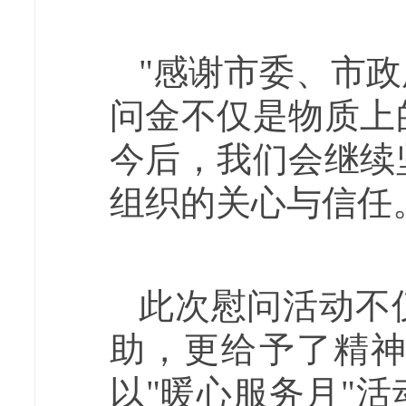
"感谢市委、市
问金不仅是物质上
今后，我们会继续
组织的关心与信任
此次慰问活动不
助，更给予了精
以"暖心服务月"