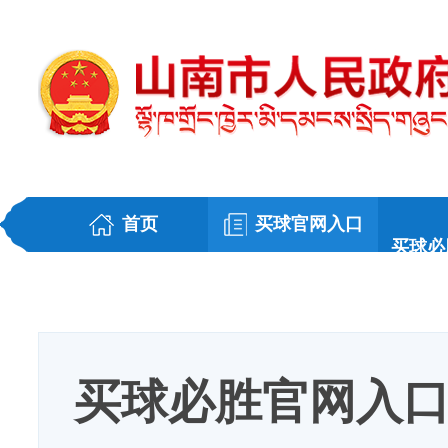
首页
买球官网入口
买球必
买球必胜官网入