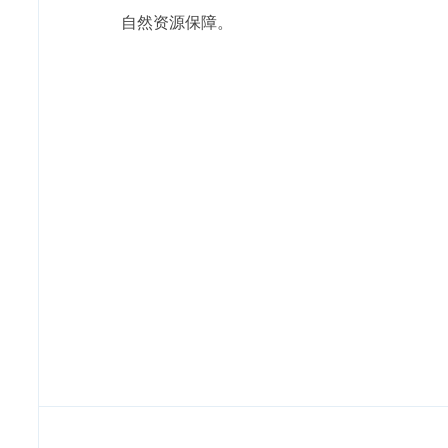
自然资源保障。