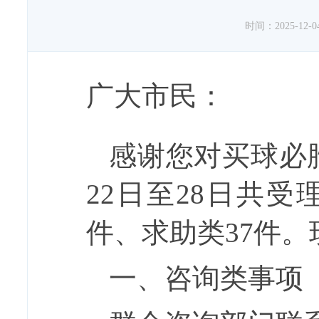
时间：2025-12-04 
广大市民：
感谢您对买球必
22
日至
28
日共受
件、求助类
37
件。
一、咨询类事项