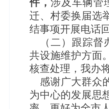
件，
涉及车辆管
迁、
村委换届选
结事项开展电话
（二）跟踪督
共设施维护
方面
核查处理，我办
感谢广大群众
为中心的发展思
率，更好为全市