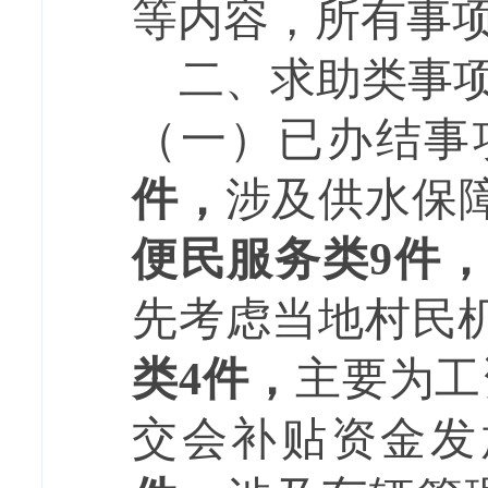
等内容
，所有事
二、
求助类事
（一）已办结事
件，
涉及
供水保
便民服务类
9
件
先考虑当地村民
类
4
件，
主要为工
交会补贴资金发