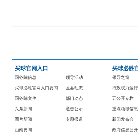
买球官网入口
买球必胜
国务院信息
领导活动
领导之窗
买球必胜官网入口要闻
区县动态
行政权力运行
国务院文件
部门动态
五公开专栏
头条新闻
通告公示
重点领域信息
图片新闻
专题报道
新闻发布会
山南要闻
政府信息公开