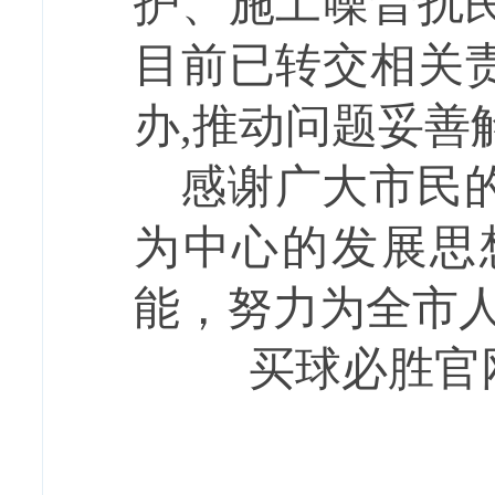
护
、施工噪音扰
目前已
转交相关
办
,
推动问题妥善
感谢广大
市民
为中心的发展思
能，努力
为全市
买球必胜官