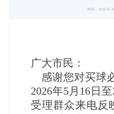
时间：2026-05-28 
广大市民：
感谢您对买球
2026
年
5
月
16
日至
受理群众来电反