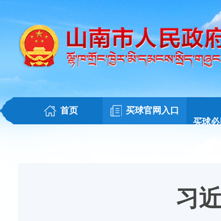
首页
买球官网入口
买球必
习