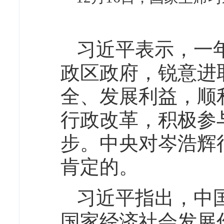
习近平表示，一
政区政府，锐意进
全、发展利益，顺
行政改革，积极参
步。中央对岑浩辉
肯定的。
习近平指出，中
国家经济社会发展