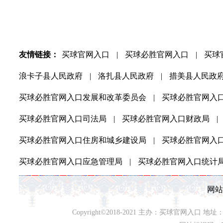
友情链接：
买球官网入口
|
买球必胜官网入口
|
买球
浪卡子县人民政府
|
洛扎县人民政府
|
措美县人民政
买球必胜官网入口发展和改革委员会
|
买球必胜官网入
买球必胜官网入口司法局
|
买球必胜官网入口财政局
|
买球必胜官网入口住房和城乡建设局
|
买球必胜官网入
买球必胜官网入口应急管理局
|
买球必胜官网入口统计
网站
Copyright©2018-2021 主办：买球官网