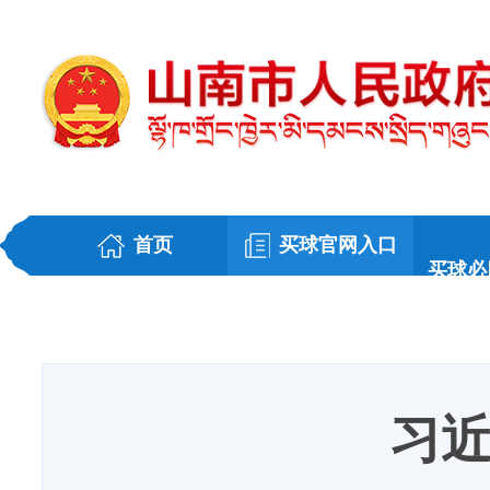
首页
买球官网入口
买球必
习