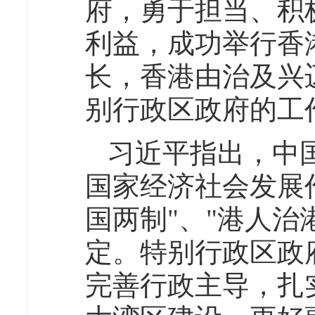
府，勇于担当、积
利益，成功举行香
长，香港由治及兴
别行政区政府的工
习近平指出，中
国家经济社会发展
国两制"、"港人
定。特别行政区政
完善行政主导，扎