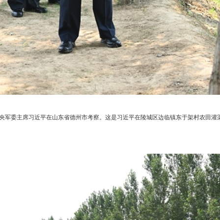
中央军委主席习近平在山东省德州市考察。这是习近平在陵城区边临镇东于架村农田灌渠