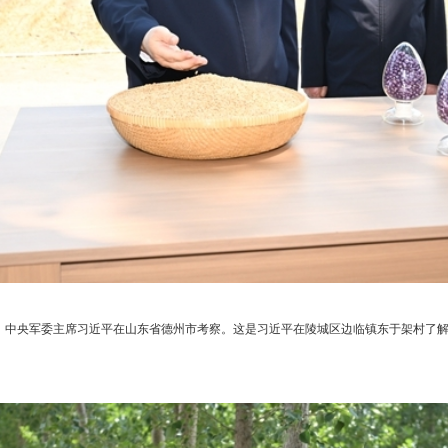
、中央军委主席习近平在山东省德州市考察。这是习近平在陵城区边临镇东于架村了解当