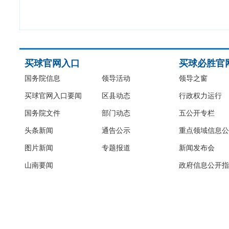
买球官网入口
买球必胜官
国务院信息
领导活动
领导之窗
买球官网入口要闻
区县动态
行政权力运行
国务院文件
部门动态
五公开专栏
头条新闻
通告公示
重点领域信息公
图片新闻
专题报道
新闻发布会
山南要闻
政府信息公开指