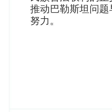
推动巴勒斯坦问题
努力。