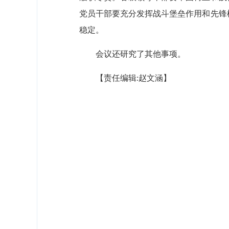
党员干部要充分发挥战斗堡垒作用和先锋
稳定。
会议还研究了其他事项。
【责任编辑:赵文涵】