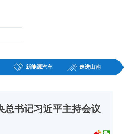
藏
职务任免
新能源汽车
走进山南
央总书记习近平主持会议