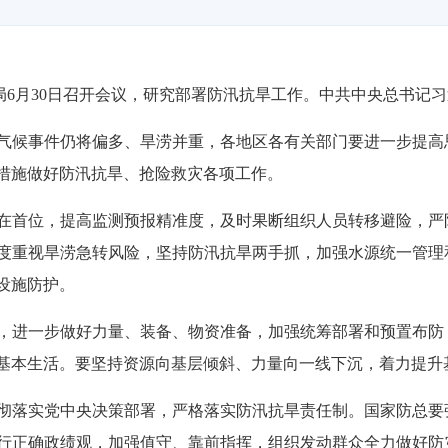
治局6月30日召开会议，研究部署防汛抗旱工作。中共中央总书记
气候事件仍将偏多、旱涝并重，各地区各有关部门要进一步提高
措施做好防汛抗旱、抢险救灾各项工作。
在首位，提高监测预报精准度，及时果断组织人员转移避险，严
度重视旱涝急转风险，坚持防汛抗旱两手抓，加强水源统一管理
设施防护。
，进一步做好力量、装备、物资准备，加强统筹部署和预置布防
基本生活。要坚持资源向基层倾斜、力量向一线下沉，着力提升
彻落实党中央决策部署，严格落实防汛抗旱责任制。国家防总要
行正确政绩观，加强值守、靠前指挥，组织发动群众全力做好防