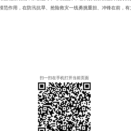
模范作用，在防汛抗旱、抢险救灾一线勇挑重担、冲锋在前，有
扫一扫在手机打开当前页面