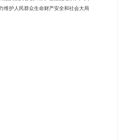
力维护人民群众生命财产安全和社会大局