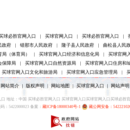
买球必胜官网入口
|
买球官网入口
|
买球必胜官网入口
|
民政府
|
错那市人民政府
|
隆子县人民政府
|
曲松县人民
育局（体育局）
|
买球官网入口经济和信息化局
|
买球官网
会保障局
|
买球官网入口自然资源局
|
买球官网入口住房和
买球官网入口文化和旅游局
|
买球官网入口应急管理局
|
网站简介
|
版权声明
|
网站地图
|
买球官网入口
|
网站声明
球必胜官网入口 地址：中国 买球必胜官网入口 买球官网入口买球官网入口买球必胜官网入
：5422000023 备案：
藏ICP备18000340号-1
藏公网安备：542221020