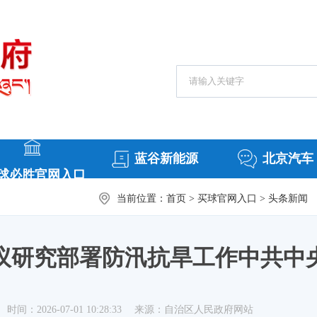
搜索热词：
常务会议
援
蓝谷新能源
北京汽车
球必胜官网入口
当前位置：
首页
>
买球官网入口
>
头条新闻
议研究部署防汛抗旱工作中共中
时间：2026-07-01 10:28:33
来源：自治区人民政府网站