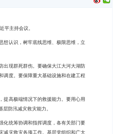
习近平主持会议。
思想认识，树牢底线思维、极限思维，立
防出现群死群伤。要确保大江大河大湖防
和调度。要保障重大基础设施和在建工程
，提高极端情况下的救援能力。要用心用
基层防汛减灾救灾能力。
强化统筹协调和指挥调度，各有关部门要
灾减灾救灾各项工作。基层党组织和广大