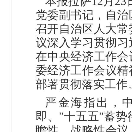
本报拉萨12月2
党委副书记，自治
召开自治区人大常委
议深入学习贯彻习
在中央经济工作会
委经济工作会议精
部署贯彻落实工作
严金海指出，中
即、"十五五"蓄
瞻性、战略性会议