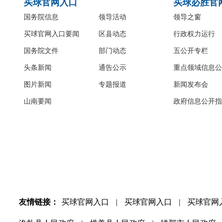
买球官网入口
买球必胜官
国务院信息
领导活动
领导之窗
买球官网入口要闻
区县动态
行政权力运行
国务院文件
部门动态
五公开专栏
头条新闻
通告公示
重点领域信息公
图片新闻
专题报道
新闻发布会
山南要闻
政府信息公开指
友情链接：
买球官网入口
|
买球官网入口
|
买球官网