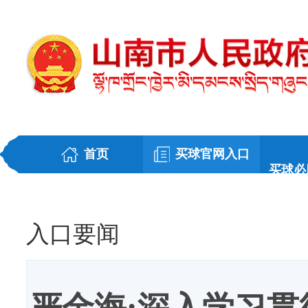
首页
买球官网入口
买球必
入口要闻