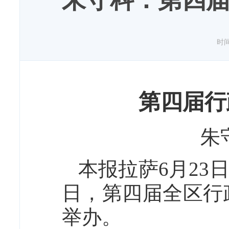
朱守科：第四
时间：
第四届行
朱
本报拉萨6月23
日，第四届全区行
举办。