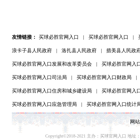
友情链接：
买球必胜官网入口
|
买球必胜官网入口
|
浪卡子县人民政府
|
洛扎县人民政府
|
措美县人民政
买球必胜官网入口发展和改革委员会
|
买球必胜官网入
买球必胜官网入口司法局
|
买球必胜官网入口财政局
|
买球必胜官网入口住房和城乡建设局
|
买球必胜官网入
买球必胜官网入口应急管理局
|
买球必胜官网入口统计
网站
Copyright©2018-2021 主办：买球官网