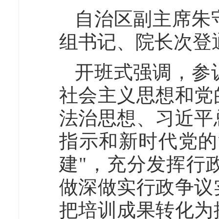
自治区副主席朱
组书记、院长次登通
开班式强调，参
社会主义思想和党
法治思想、习近平
指示和新时代党的
建"，充分发挥行
做深做实行政争议
把培训成果转化为