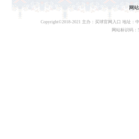
网站
Copyright©2018-2021 主办：买球官网入口
网站标识码：54