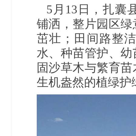
5月13日，扎
铺洒，整片园区绿
茁壮；田间路整
水、种苗管护、幼
固沙草木与繁育苗
生机盎然的植绿护