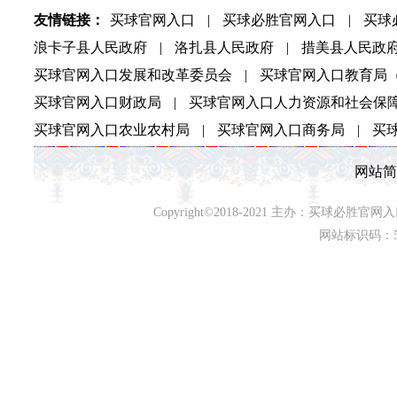
友情链接：
买球官网入口
|
买球必胜官网入口
|
买球
浪卡子县人民政府
|
洛扎县人民政府
|
措美县人民政
买球官网入口发展和改革委员会
|
买球官网入口教育局
买球官网入口财政局
|
买球官网入口人力资源和社会保
买球官网入口农业农村局
|
买球官网入口商务局
|
买
网站简
Copyright©2018-2021 主办：买球
网站标识码：54