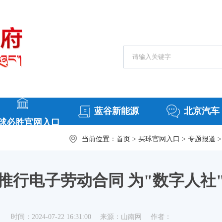
搜索热词：
常务会议
援
蓝谷新能源
北京汽车
球必胜官网入口
当前位置：
首页
>
买球官网入口
>
专题报道
>
推行电子劳动合同 为"数字人社
时间：2024-07-22 16:31:00
来源：山南网
作者：