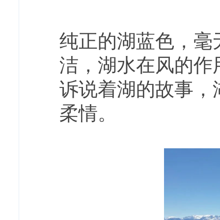
纯正的湖蓝色，毫
洁，湖水在风的作
诉说着湖的故事，
柔情。