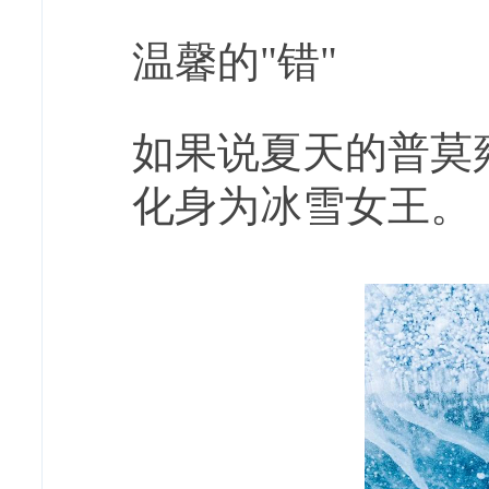
温馨的
"错
"
如果说夏天的普莫
化身为冰雪女王。