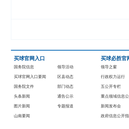
买球官网入口
买球必胜官
国务院信息
领导活动
领导之窗
买球官网入口要闻
区县动态
行政权力运行
国务院文件
部门动态
五公开专栏
头条新闻
通告公示
重点领域信息公
图片新闻
专题报道
新闻发布会
山南要闻
政府信息公开指