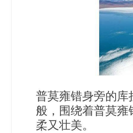
普莫雍错身旁的库
般，围绕着普莫雍
柔又壮美。