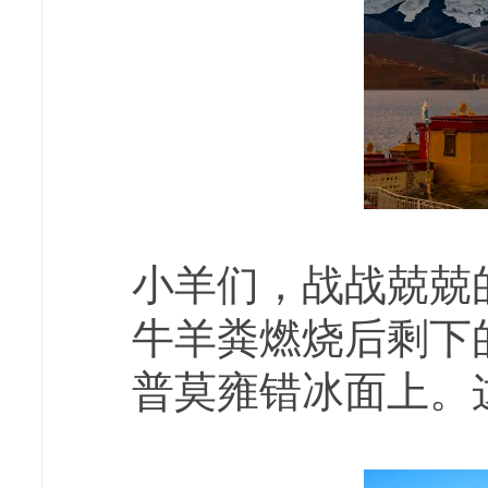
小羊们，战战兢兢
牛羊粪燃烧后剩下
普莫雍错冰面上。