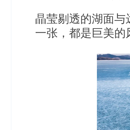
晶莹剔透的湖面与
一张，都是巨美的