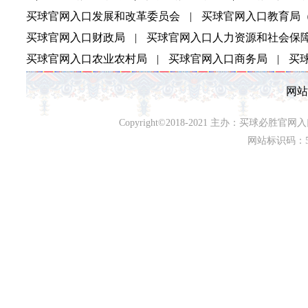
买球官网入口发展和改革委员会
|
买球官网入口教育局
买球官网入口财政局
|
买球官网入口人力资源和社会保
买球官网入口农业农村局
|
买球官网入口商务局
|
买
网站
Copyright©2018-2021 主办：买球
网站标识码：54