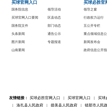
买球官网入口
买球必胜官
国务院信息
领导活动
领导之窗
买球官网入口要闻
区县动态
行政权力运行
国务院文件
部门动态
五公开专栏
头条新闻
通告公示
重点领域信息公
图片新闻
专题报道
新闻发布会
山南要闻
政府信息公开指
友情链接：
买球必胜官网入口
|
买球官网入口
|
买球
|
洛扎县人民政府
|
措美县人民政府
|
错那市人民