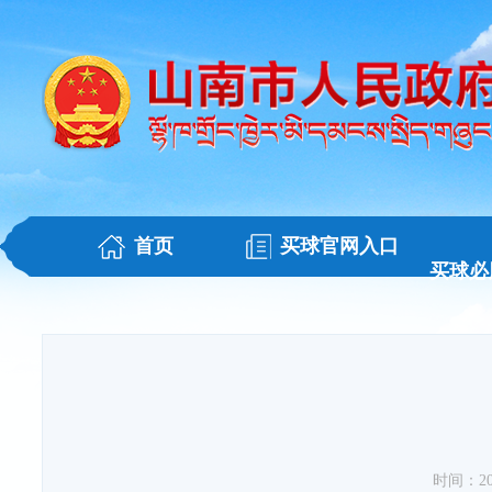
首页
买球官网入口
买球必
时间：2024