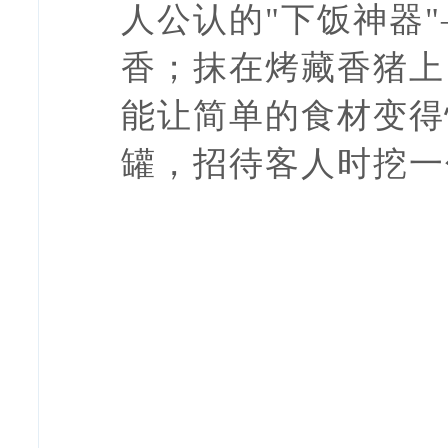
人公认的"下饭神器
香；抹在烤藏香猪上
能让简单的食材变得
罐，招待客人时挖一