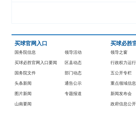
买球官网入口
买球必胜
国务院信息
领导活动
领导之窗
买球必胜官网入口要闻
区县动态
行政权力运行
国务院文件
部门动态
五公开专栏
头条新闻
通告公示
重点领域信息
图片新闻
专题报道
新闻发布会
山南要闻
政府信息公开