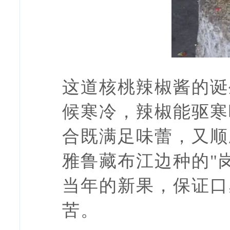
这道核桃辣椒酱的诞
候寒冷，辣椒能驱寒
合既满足味蕾，又顺
雅鲁藏布江边种的"
当年的新果，保证口
苦。