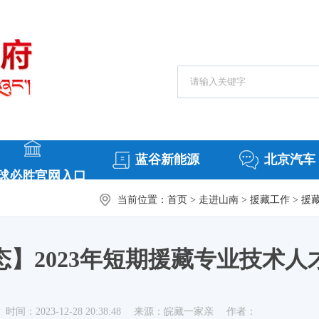
搜索热词：
常务会议
援
蓝谷新能源
北京汽车
球必胜官网入口
当前位置：
首页
>
走进山南
>
援藏工作
>
援
态】2023年短期援藏专业技术人
时间：2023-12-28 20:38:48
来源：皖藏一家亲
作者：