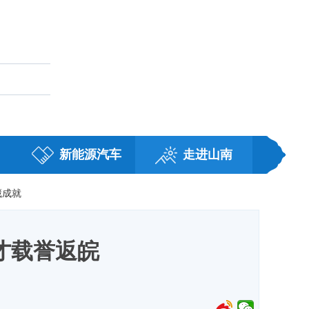
藏
职务任免
新能源汽车
走进山南
藏成就
才载誉返皖