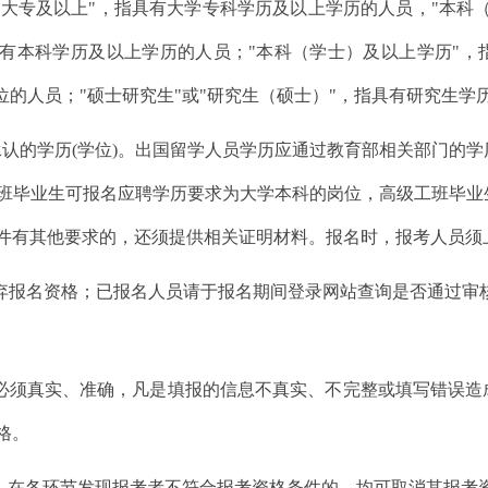
"大专及以上"，指具有大学专科学历及以上学历的人员，"本科
具有本科学历及以上学历的人员；"本科（学士）及以上学历"
位的人员；"硕士研究生"或"研究生（硕士）"，指具有研究生
家承认的学历(学位)。出国留学人员学历应通过教育部相关部门的
班毕业生可报名应聘学历要求为大学本科的岗位，高级工班毕业
件有其他要求的，还须提供相关证明材料。报名时，报考人员须
放弃报名资格；已报名人员请于报名期间登录网站查询是否通过审
息必须真实、准确，凡是填报的信息不真实、不完整或填写错误
格。
程。在各环节发现报考者不符合报考资格条件的，均可取消其报考