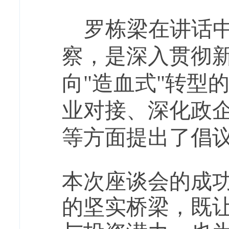
罗栋梁在讲话
察，是深入贯彻
向
"
造血式
"
转型
业对接
、
深化政
等方面提出了倡
本次座谈会的成
的坚实桥梁，既