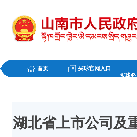
首页
买球官网入口
买球必
湖北省上市公司及重