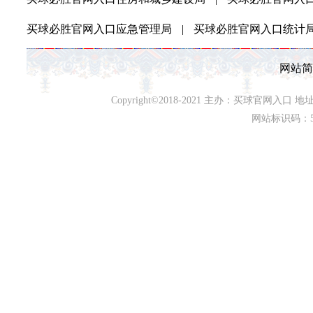
买球必胜官网入口应急管理局
|
买球必胜官网入口统计
网站简
Copyright©2018-2021 主办：买球官
网站标识码：54