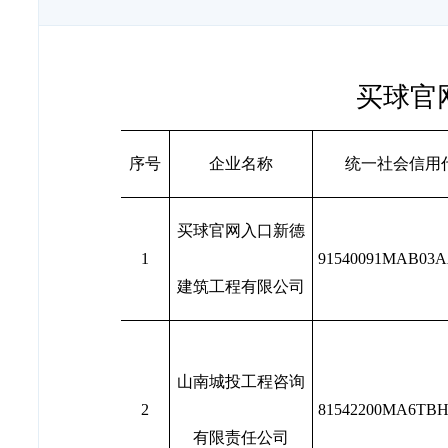
买球官
序号
企业名称
统一社会信用
买球官网入口新德
1
91540091MAB03A
建筑工程有限公司
山南城投工程咨询
2
81542200MA6T
有限责任公司