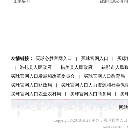
山南要闻
政府信息公开指
友情链接：
买球必胜官网入口
|
买球官网入口
|
买球
|
洛扎县人民政府
|
措美县人民政府
|
错那市人民
买球官网入口发展和改革委员会
|
买球官网入口教育局
买球官网入口财政局
|
买球官网入口人力资源和社会保
买球官网入口农业农村局
|
买球官网入口商务局
|
买
网站
Copyright©2018-2021 主办：买
网站标识码：54