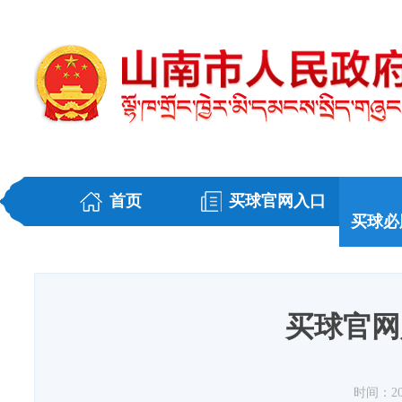
首页
买球官网入口
买球必
买球官网
时间：2026