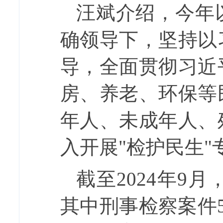
汪斌介绍，
今年
确领导下，坚持以
导，全面贯彻习近
房、养老、环保等
年人、未成年人、
入开展"检护民生
截至2024年9
其中刑事检察案件5