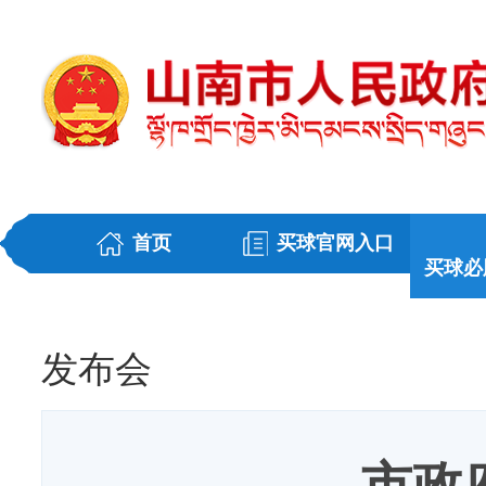
首页
买球官网入口
买球必
发布会