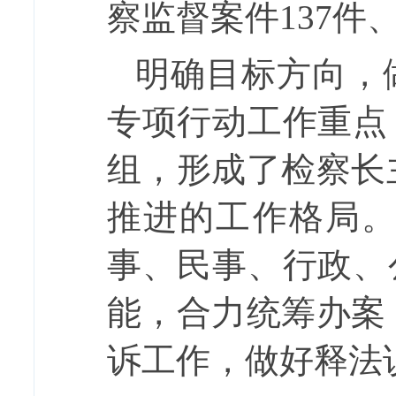
察监督案件137件
明确目标方向，
专项行动工作重点
组，形成了检察长
推进的工作格局
事、民事、行政、
能，合力统筹办案
诉工作，做好释法