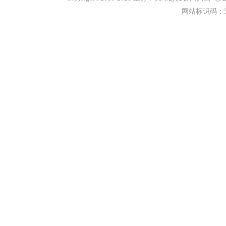
网站标识码：54