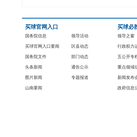
买球官网入口
买球必
国务院信息
领导活动
领导之窗
买球官网入口要闻
区县动态
行政权力
国务院文件
部门动态
五公开专
头条新闻
通告公示
重点领域
图片新闻
专题报道
新闻发布
山南要闻
政府信息