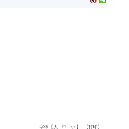
字体【
大
中
小
】
【打印】