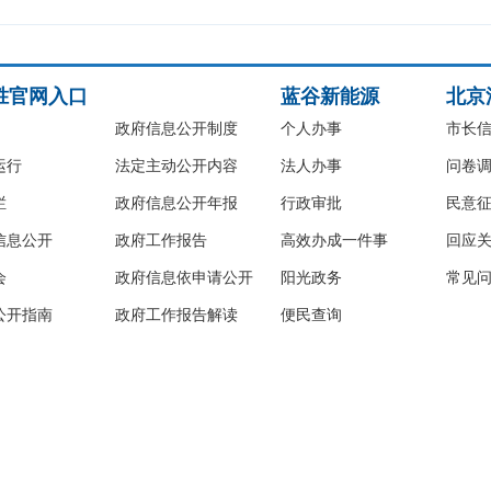
胜官网入口
蓝谷新能源
北京
政府信息公开制度
个人办事
市长
运行
法定主动公开内容
法人办事
问卷
栏
政府信息公开年报
行政审批
民意
信息公开
政府工作报告
高效办成一件事
回应
会
政府信息依申请公开
阳光政务
常见
公开指南
政府工作报告解读
便民查询