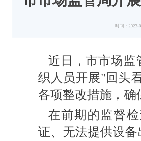
市市场监管局开展
时间：2023-06-
近日，市市场监
织人员开展
"回头
各项整改措施，确
在前期的监督检
证、无法提供设备