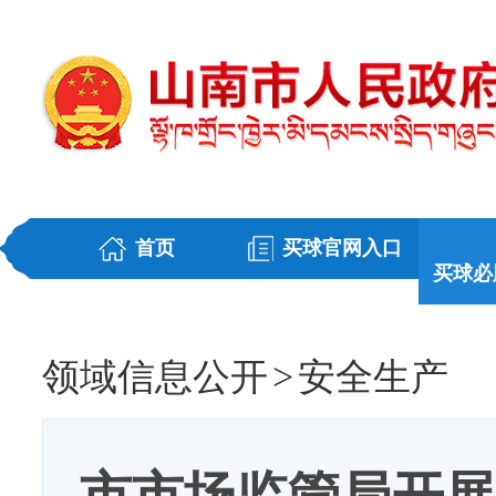
首页
买球官网入口
买球必
领域信息公开
>
安全生产