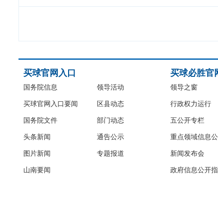
买球官网入口
买球必胜官
国务院信息
领导活动
领导之窗
买球官网入口要闻
区县动态
行政权力运行
国务院文件
部门动态
五公开专栏
头条新闻
通告公示
重点领域信息公
图片新闻
专题报道
新闻发布会
山南要闻
政府信息公开指