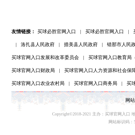
友情链接：
买球必胜官网入口
|
买球必胜官网入口
|
|
洛扎县人民政府
|
措美县人民政府
|
错那市人民
买球官网入口发展和改革委员会
|
买球官网入口教育局
买球官网入口财政局
|
买球官网入口人力资源和社会保
买球官网入口农业农村局
|
买球官网入口商务局
|
买
网站
Copyright©2018-2021 主办：买球
网站标识码：54