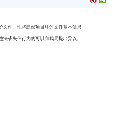
评价文件。现将建设
项目环评文件基本信息
在违法或失信行为的可以向我局提出异议。