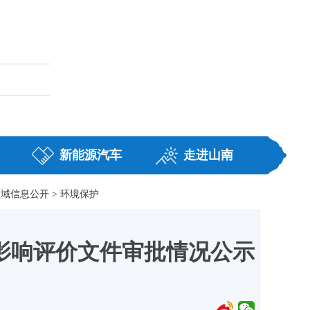
藏
职务任免
新能源汽车
走进山南
领域信息公开
>
环境保护
境影响评价文件审批情况公示