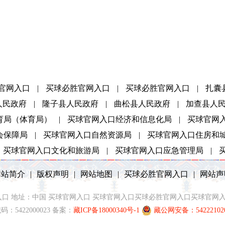
官网入口
|
买球必胜官网入口
|
买球必胜官网入口
|
扎囊
人民政府
|
隆子县人民政府
|
曲松县人民政府
|
加查县人
育局（体育局）
|
买球官网入口经济和信息化局
|
买球官网
会保障局
|
买球官网入口自然资源局
|
买球官网入口住房和
买球官网入口文化和旅游局
|
买球官网入口应急管理局
|
网站简介
|
版权声明
|
网站地图
|
买球必胜官网入口
|
网站声
：买球官网入口 地址：中国 买球官网入口 买球官网入口买球必胜官网入口买球官网入口乃
：5422000023 备案：
藏ICP备18000340号-1
藏公网安备：542221020