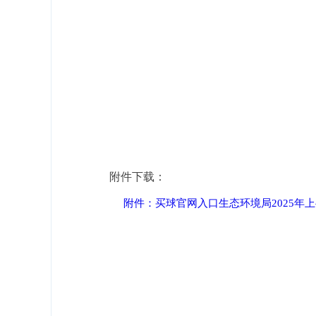
附件下载：
附件：买球官网入口生态环境局2025年上半