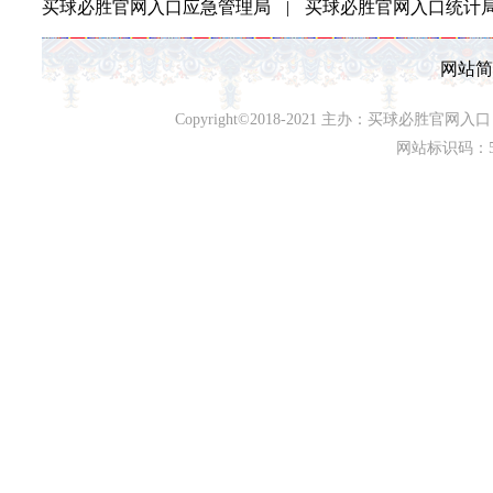
买球必胜官网入口应急管理局
|
买球必胜官网入口统计
网站简
Copyright©2018-2021 主办：买球必
网站标识码：54