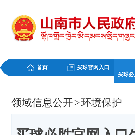
首页
买球官网入口
买球必
领域信息公开
>
环境保护