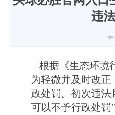
买球必胜官网入口生
违
时间：2
根据
《生态环境
为轻微并及时改正
政处罚。初次违法
可以不予行政处罚